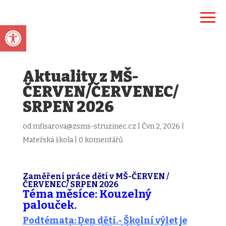
Open toolbar
Aktuality z MŠ-
ČERVEN/ČERVENEC/
SRPEN 2026
od
mfisarova@zsms-struzinec.cz
|
Čvn 2, 2026
|
Mateřská škola
|
0 komentářů
Zaměření práce dětí v MŠ-ČERVEN /
ČERVENEC/ SRPEN 2026
Téma měsíce: Kouzelný
palouček.
Podtémata: Den dětí.- Školní výlet je