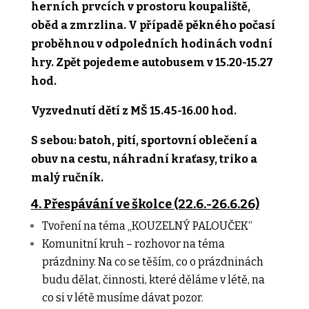
herních prvcích v prostoru koupaliště,
oběd a zmrzlina. V případě pěkného počasí
proběhnou v odpoledních hodinách vodní
hry. Zpět pojedeme autobusem v 15.20-15.27
hod.
Vyzvednutí dětí z MŠ 15.45-16.00 hod.
S sebou: batoh, pití, sportovní oblečení a
obuv na cestu, náhradní kraťasy, triko a
malý
ručník.
4. Přespávání ve školce (22.6.-26.6.26)
Tvoření na téma „KOUZELNÝ PALOUČEK“
Komunitní kruh – rozhovor na téma
prázdniny. Na co se těším, co o prázdninách
budu dělat, činnosti, které děláme v létě, na
co si v létě musíme dávat pozor.