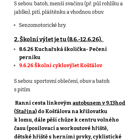
S sebou: batoh, menší svačinu (př. půl rohlíku a
jablko), pití, pláštěnku a vhodnou obuv.
Senzomotorické hry.
2. Školní výlet je tu (8.6.-12.6.26).
8.6.26 Kuchařská školička- Pečení
perníku
9.6.26 Školní cyklovýlet Košťálov
S sebou: sportovní oblečení, obuv a batoh
s pitím
Ranní cesta linkovým
autobusem v 9.13hod
(Stařina)
do Košťálova na křižovatku
k lomu, dále pěší chůze k centru volného
času (posilovací a workoutové hřiště,
dětské hřiště s herními prvky, cyklistické