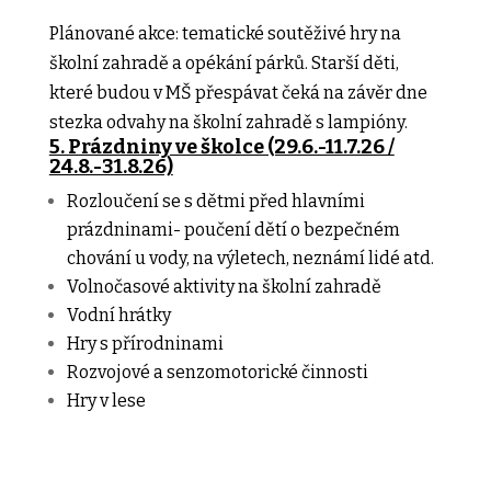
Plánované akce: tematické soutěživé hry na
školní zahradě a opékání párků. Starší děti,
které budou v MŠ přespávat čeká na závěr dne
stezka odvahy na školní zahradě s lampióny.
5. Prázdniny ve školce (29.6.-11.7.26 /
24.8.-31.8.26)
Rozloučení se s dětmi před hlavními
prázdninami- poučení dětí o bezpečném
chování u vody, na výletech, neznámí lidé atd.
Volnočasové aktivity na školní zahradě
Vodní hrátky
Hry s přírodninami
Rozvojové a senzomotorické činnosti
Hry v lese