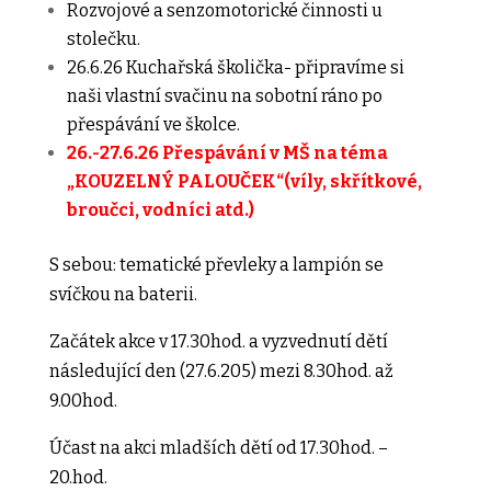
Rozvojové a senzomotorické činnosti u
stolečku.
26.6.26 Kuchařská školička- připravíme si
naši vlastní svačinu na sobotní ráno po
přespávání ve školce.
26.-27.6.26 Přespávání v MŠ na téma
„KOUZELNÝ PALOUČEK“
(víly, skřítkové,
broučci, vodníci atd.)
S sebou: tematické převleky a lampión se
svíčkou na baterii.
Začátek akce v 17.30hod. a vyzvednutí dětí
následující den (27.6.205) mezi 8.30hod. až
9.00hod.
Účast na akci mladších dětí od 17.30hod. –
20.hod.