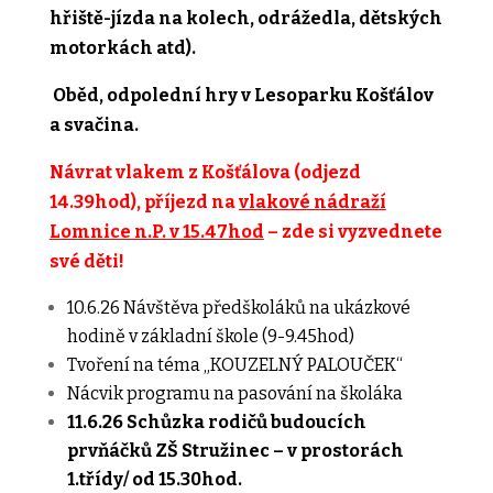
hřiště-jízda na kolech, odrážedla, dětských
motorkách atd).
Oběd, odpolední hry v Lesoparku Košťálov
a svačina.
Návrat vlakem z Košťálova (odjezd
14.39hod), příjezd na
vlakové nádraží
Lomnice n.P. v 15.47hod
– zde si vyzvednete
své děti!
10.6.26 Návštěva předškoláků na ukázkové
hodině v základní škole (9-9.45hod)
Tvoření na téma „KOUZELNÝ PALOUČEK“
Nácvik programu na pasování na školáka
11.6.26 Schůzka rodičů budoucích
prvňáčků ZŠ Stružinec – v prostorách
1.třídy/ od 15.30hod.