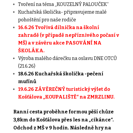
Tvoření na téma „KOUZELNÝ PALOUČEK“
Kuchařská školička- připravujeme malé
pohoštění pro naše rodiče
16.6.26 Tvořivá dílnička na školní
zahradě (v případě nepříznivého počasí v
MŠ) a v závěru akce PASOVÁNÍ NA
ŠKOLÁKA.
Výroba malého dárečku na oslavu DNE OTCŮ
(21.6.26)
18.6.26 Kuchařská školička -pečení
mufínů
19.6.26
ZÁVĚREČNÝ turistický výlet do
Košťálova „KOUPALIŠTĚ“
na ZMRZLINU.
Ranní cesta proběhne formou pěší chůze
3,8km do Košťálova přes les na „cikánce“.
Odchod z MŠ v 9 hodin. Následně hry na