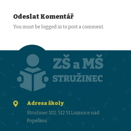
Odeslat Komentář
You must be logged in to post a comment.
Adresa školy

Stružinec 102, 512 51 Lomnice nad
Popelkou