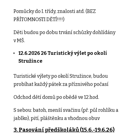
Pomůcky do I. třídy, znalosti atd. (BEZ
PŘÍTOMNOSTI DĚTÍ!!!!)
Děti budou po dobu trvání schůzky dohlídány
v MŠ.
12.6.2026
26 Turistický výlet po okolí
Stružince
Turistické výlety po okolí Stružince, budou
probíhat každý pátek za příznivého počasí
Odchod dětí domů po obědě ve 12.hod.
S sebou: batoh, menší svačinu (př. půl rohlíku a
jablko), pití, pláštěnku a vhodnou obuv
3. Pasování předškoláků (15.6.-19.6.26)