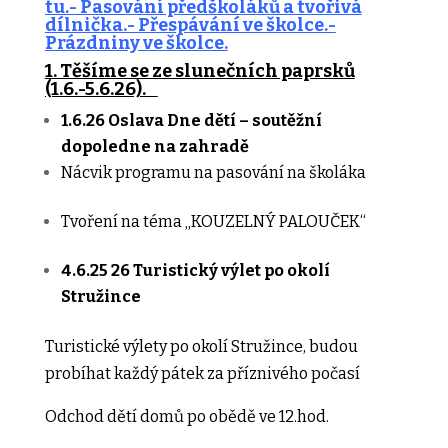
tu.- Pasování předškoláků a tvořivá
dílnička.- Přespávání ve školce.-
Prázdniny ve školce.
1. Těšíme se ze slunečních paprsků
(1.6.-5.6.26).
1.6.26
Oslava Dne dětí – soutěžní
dopoledne na zahradě
Nácvik programu na pasování na školáka
Tvoření na téma „KOUZELNÝ PALOUČEK“
4.6.25 26 Turistický výlet po okolí
Stružince
Turistické výlety po okolí Stružince, budou
probíhat každý pátek za příznivého počasí
Odchod dětí domů po obědě ve 12.hod.