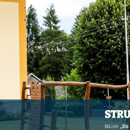
STR
Název
„Do