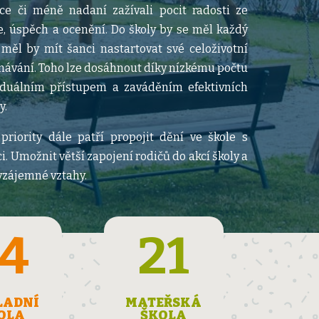
íce či méně nadaní zažívali pocit radosti ze
e, úspěch a ocenění. Do školy by se měl každý
 měl by mít šanci nastartovat své celoživotní
návání. Toho lze dosáhnout díky nízkému počtu
iduálním přístupem a zaváděním efektivních
y.
priority dále patří propojit dění ve škole s
i. Umožnit větší zapojení rodičů do akcí školy a
vzájemné vztahy.
14
21
LADNÍ
MATEŘSKÁ
OLA
ŠKOLA