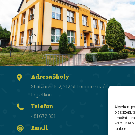
Adresa školy

Stružinec 102, 512 51 Lomnice nad
Popelkou
Telefon

Abychom posk
o zařízení, 
481 672 351
umožní zprac
webu. Nesouh
Email

funkce.