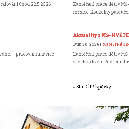
grafování 8hod 22.5.2026
Zaměření práce dětí v M
měsíce: Kouzelný palouče
Aktuality z MŠ- KVĚTE
Dub 30, 2026
|
Mateřská šk
edne) – pracovní rukavice
Zaměření práce dětí v M
všechno kvete Podtémata
« Starší Příspěvky