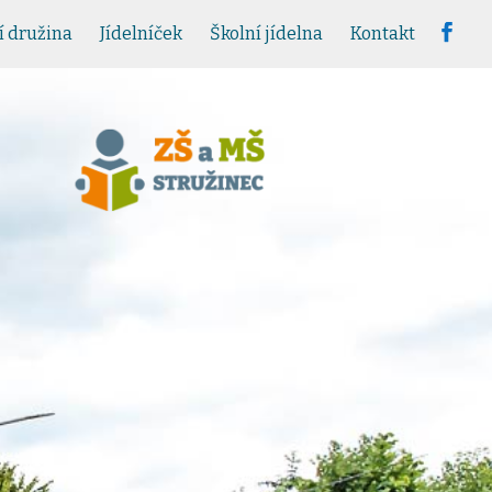
í družina
Jídelníček
Školní jídelna
Kontakt