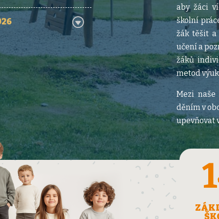
aby žáci v
školní prác
026
žák těšit a
učení a poz
žáků indiv
metod výuk
Mezi naše 
děním v obc
upevňovat 
ZÁK
ŠK