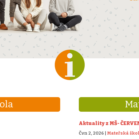
ola
Mat
Aktuality z MŠ- ČERV
Čvn 2, 2026
|
Mateřská ško