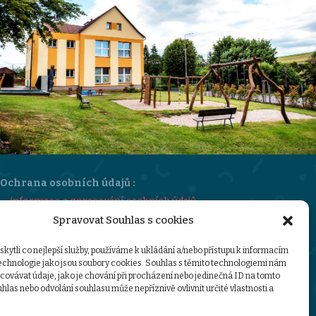
Ochrana osobních údajů :
informace o zpracování osobních údajů
Spravovat Souhlas s cookies
sazebník úhrad za poskytování informací
GDPR-ZŠMŠ-Stružinec
ytli co nejlepší služby, používáme k ukládání a/nebo přístupu k informacím
technologie jako jsou soubory cookies. Souhlas s těmito technologiemi nám
ovávat údaje, jako je chování při procházení nebo jedinečná ID na tomto
las nebo odvolání souhlasu může nepříznivě ovlivnit určité vlastnosti a