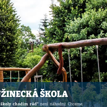
UŽINECKÁ ŠKOLA
 školy chodím rád“
není náhodný. Chceme,