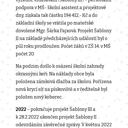
podpora v MŠ- školní asistent a projektové
dny, získala tak částku 194 412,- Kč a do
základní školy se vrátila po mateřské
dovolené Mgr. Šárka Fajxová. Projekt Šablony
II na základě předcházejících událostí byl o
půl roku prodloužen. Počet žáků v ZŠ 14, v MŠ
počet 20.
Na podzim došlo k osázení školní zahrady
okrasnými keři. Na náklady obce byla
položena zámková dlažba za školou. Pořízena
nová krycí síť na pískoviště a v ředitelně byl
položen nový koberec.
2022
– pokračuje projekt Šablony III a
k 28.2.2022 ukončen projekt Šablony II
odevzdáním závěrečné zprávy. V květnu 2022