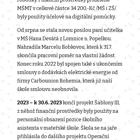
MŠMT v celkové částce 34 200,-Kč /MŠ i ZŠ/
byly použity účelově na digitální pomůcky.
Od srpna se stala novou posilou paní učitelka
v MŠ Hana Devátá z Lomnice n. Popelkou.
Nahradila Marcelu Bobkovou, která k 31.7.
skončila pracovní poměr na vlastní žádost.
Konec roku 2022 byl spojen také s ukončením
smlouvy o dodávkách elektrické energie od
firmy Carbounion Bohemia, která již naší
škole smlouvu neobnovila.
2023 – k 30.6. 2023
končí projekt Šablony III,
z něhož finanční prostředky byly použity na
personální obsazení pozice školního
asistenta v mateřské škole. Škola se na jaře
přihlásila do dalšího projektu Operační