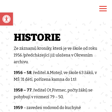
Open toolbar
HISTORIE
Ze záznamů kroniky, která je ve škole od roku
1956 /předcházející již uložena v Okresním
archivu.
1956 – 58
, ředitel A.Motejl, ve škole 63 žáků, v
MŠ 31 dětí, pořízena kamna do 1.tř.
1958 – 77
, ředitel Ot.Pivrnec, počty žáků se
pohybují v rozmezí 79 – 50,
1959
– zaveden vodovod do kuchyně