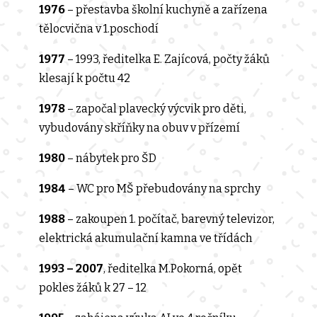
1976
– přestavba školní kuchyně a zařízena
tělocvična v 1.poschodí
1977
– 1993, ředitelka E. Zajícová, počty žáků
klesají k počtu 42
1978
– započal plavecký výcvik pro děti,
vybudovány skříňky na obuv v přízemí
1980
– nábytek pro ŠD
1984
– WC pro MŠ přebudovány na sprchy
1988
– zakoupen 1. počítač, barevný televizor,
elektrická akumulační kamna ve třídách
1993 – 2007
, ředitelka M.Pokorná, opět
pokles žáků k 27 – 12