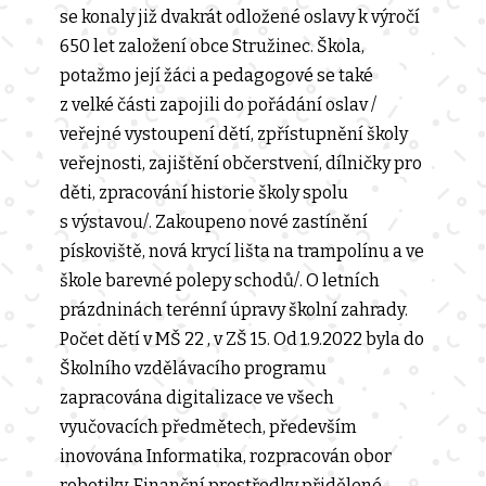
se konaly již dvakrát odložené oslavy k výročí
650 let založení obce Stružinec. Škola,
potažmo její žáci a pedagogové se také
z velké části zapojili do pořádání oslav /
veřejné vystoupení dětí, zpřístupnění školy
veřejnosti, zajištění občerstvení, dílničky pro
děti, zpracování historie školy spolu
s výstavou/. Zakoupeno nové zastínění
pískoviště, nová krycí lišta na trampolínu a ve
škole barevné polepy schodů/. O letních
prázdninách terénní úpravy školní zahrady.
Počet dětí v MŠ 22 , v ZŠ 15. Od 1.9.2022 byla do
Školního vzdělávacího programu
zapracována digitalizace ve všech
vyučovacích předmětech, především
inovována Informatika, rozpracován obor
robotiky. Finanční prostředky přidělené