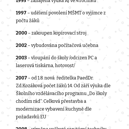
1995
– zahájena výuka AJ ve 4.ročníku
1997
– udělení povolení MŠMT o vyjímce z
počtu žáků
2000
– zakoupen kopírovací stroj
2002
– vybudována počítačová učebna
2003
– vloupání do školy /odcizen PC a
laserová tiskárna, hotovost/
2007
– od 1.8. nová ředitelka PaedDr.
Zd.Kozáková počet žáků 14. Od září výuka dle
Školního vzdělávacího programu „Do školy
chodím rád“. Celková přestavba a
modernizace vybavení kuchyně dle
požadavků EU