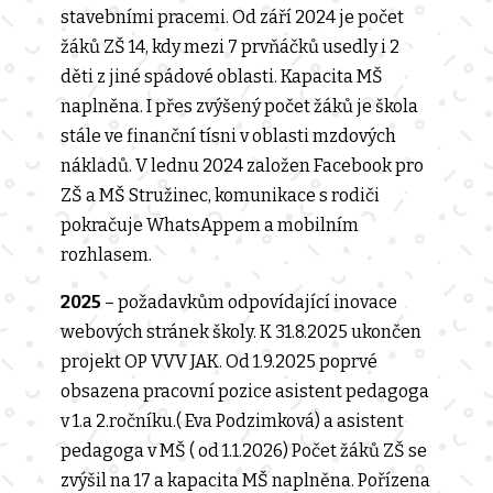
stavebními pracemi. Od září 2024 je počet
žáků ZŠ 14, kdy mezi 7 prvňáčků usedly i 2
děti z jiné spádové oblasti. Kapacita MŠ
naplněna. I přes zvýšený počet žáků je škola
stále ve finanční tísni v oblasti mzdových
nákladů. V lednu 2024 založen Facebook pro
ZŠ a MŠ Stružinec, komunikace s rodiči
pokračuje WhatsAppem a mobilním
rozhlasem.
2025
–
požadavkům odpovídající inovace
webových stránek školy. K 31.8.2025 ukončen
projekt OP VVV JAK. Od 1.9.2025 poprvé
obsazena pracovní pozice asistent pedagoga
v 1.a 2.ročníku.( Eva Podzimková) a asistent
pedagoga v MŠ ( od 1.1.2026) Počet žáků ZŠ se
zvýšil na 17 a kapacita MŠ naplněna. Pořízena