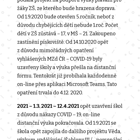
žáky ZŠ, ze kterého bude hrazena doprava.
Od 1.9.2020 bude otevřen 5.ročník, neboť z
důvodu chybějících dětí nebude 1.roč. Počet
dětí v ZŠ zůstává – 17, v MŠ – 21. Zakoupeno
zastínění pískoviště. Od 14.10.2020 opět
z důvodu mimořádných opatření
vyhlášených MZd ČR – COVID-19 byly
uzavřeny školy a výuka přešla na distanční
formu. Tentokrát již probíhala každodenně
on-line přes aplikaci Microsoft Teams. Tato
opatření trvala do 4.12. 2020.
2021 – 1.3. 2021 – 12.4.2021
opět uzavření škol
z důvodu nákazy COVID – 19, on-line
distanční výuka pokračovala. Od 1.9.2021 se
škola opět zapojila do dalšího projektu Věda,
výzkum, vzdělávání /Šablony III / - personální