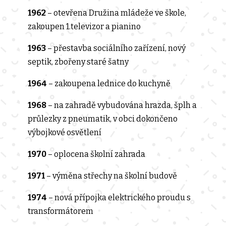
1962
– otevřena Družina mládeže ve škole,
zakoupen 1.televizor a pianino
1963
– přestavba sociálního zařízení, nový
septik, zbořeny staré šatny
1964
– zakoupena lednice do kuchyně
1968
– na zahradě vybudována hrazda, šplh a
průlezky z pneumatik, v obci dokončeno
výbojkové osvětlení
1970
– oplocena školní zahrada
1971
– výměna střechy na školní budově
1974
– nová přípojka elektrického proudu s
transformátorem