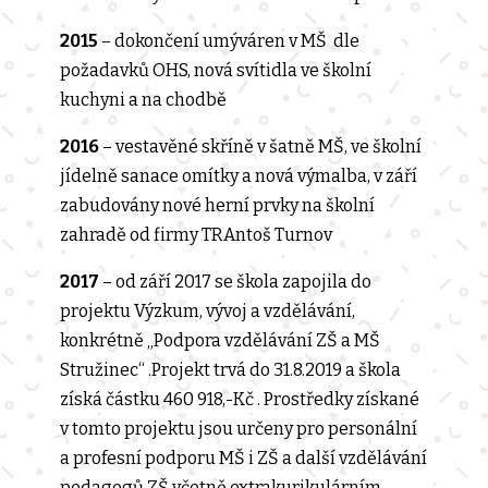
2015
– dokončení umýváren v MŠ dle
požadavků OHS, nová svítidla ve školní
kuchyni a na chodbě
2016
– vestavěné skříně v šatně MŠ, ve školní
jídelně sanace omítky a nová výmalba, v září
zabudovány nové herní prvky na školní
zahradě od firmy TRAntoš Turnov
2017
– od září 2017 se škola zapojila do
projektu Výzkum, vývoj a vzdělávání,
konkrétně „Podpora vzdělávání ZŠ a MŠ
Stružinec“ .Projekt trvá do 31.8.2019 a škola
získá částku 460 918,-Kč . Prostředky získané
v tomto projektu jsou určeny pro personální
a profesní podporu MŠ i ZŠ a další vzdělávání
pedagogů ZŠ včetně extrakurikulárním