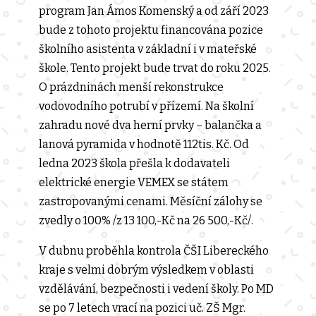
program Jan Ámos Komenský a od září 2023
bude z tohoto projektu financována pozice
školního asistenta v základní i v mateřské
škole. Tento projekt bude trvat do roku 2025.
O prázdninách menší rekonstrukce
vodovodního potrubí v přízemí. Na školní
zahradu nové dva herní prvky – balančka a
lanová pyramida v hodnotě 112tis. Kč. Od
ledna 2023 škola přešla k dodavateli
elektrické energie VEMEX se státem
zastropovanými cenami. Měsíční zálohy se
zvedly o 100% /z 13 100,-Kč na 26 500,-Kč/.
V dubnu proběhla kontrola ČŠI Libereckého
kraje s velmi dobrým výsledkem v oblasti
vzdělávání, bezpečnosti i vedení školy. Po MD
se po 7 letech vrací na pozici uč. ZŠ Mgr.