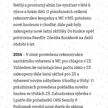
Světlý a prostorný altán lze využívat v létě k
výuce a hrám dětí. O prázdninách celková
rekonstrukce koupelny a WC v MŠ, položeno
nové linoleum v chodbě, dále pak byly
zakoupeny nové šatní skříňky. Do funkce opět
potvrzena PaedDr. Zdeňka Kozáková na další
období 6 let.
2014
– V zimě provedena rekonstrukce
sanitárního vybavení a WC pro chlapce v ZŠ.
Vzhledem ke vzrůstajícímu počtu žáků v ZŠ
zakoupeny dále šatní skříně pro ZŠ a
vybavení novým nábytkem /chodby a třídy/. O
prázdninách provedena pokládka nového
linolea ve třídách ZŠ. Zabudována výlevka v
1.patře dle požadavků OHS Semily. P.
Podzimek vyrobil nové dveře do sklepa.