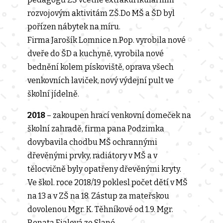
rozvojovým aktivitám ZŠ.Do MŠ a ŠD byl
pořízen nábytek na míru.
Firma Jarošík Lomnice n.Pop. vyrobila nové
dveře do ŠD a kuchyně, vyrobila nové
bednění kolem pískoviště, oprava všech
venkovních laviček, nový výdejní pult ve
školní jídelně.
2018
– zakoupen hrací venkovní domeček na
školní zahradě, firma pana Podzimka
dovybavila chodbu MŠ ochrannými
dřevěnými prvky, radiátory v MŠ a v
tělocvičně byly opatřeny dřevěnými kryty.
Ve škol. roce 2018/19 poklesl počet dětí v MŠ
na 13 a v ZŠ na 18. Zástup za mateřskou
dovolenou Mgr. K. Těhníkové od 1.9. Mgr.
Renata Fialová ze Slané.