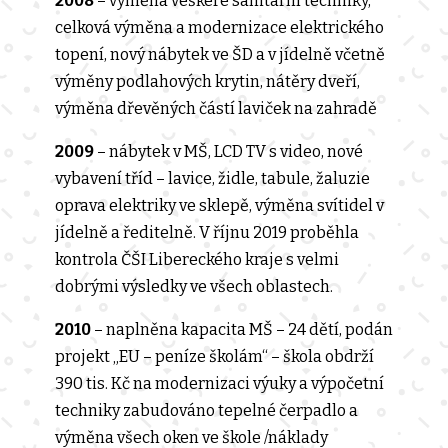
2008
– výměna veškeré sanitární techniky,
celková výměna a modernizace elektrického
topení, nový nábytek ve ŠD a v jídelně včetně
výměny podlahových krytin, nátěry dveří,
výměna dřevěných částí laviček na zahradě
2009
– nábytek v MŠ, LCD TV s video, nové
vybavení tříd – lavice, židle, tabule, žaluzie
oprava elektriky ve sklepě, výměna svítidel v
jídelně a ředitelně. V říjnu 2019 proběhla
kontrola ČŠI Libereckého kraje s velmi
dobrými výsledky ve všech oblastech.
2010
– naplněna kapacita MŠ – 24 dětí, podán
projekt „EU – peníze školám“ – škola obdrží
390 tis. Kč na modernizaci výuky a výpočetní
techniky zabudováno tepelné čerpadlo a
výměna všech oken ve škole /náklady