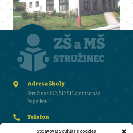
Adresa školy

Stružinec 102, 512 51 Lomnice nad
Popelkou
Telefon

481 672 351
Spravovat Souhlas s cookies