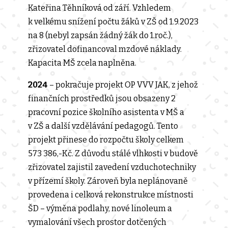
Kateřina Těhníková od září. Vzhledem
k velkému snížení počtu žáků v ZŠ od 1.9.2023
na 8 (nebyl zapsán žádný žák do 1.roč.),
zřizovatel dofinancoval mzdové náklady.
Kapacita MŠ zcela naplněna.
2024
– pokračuje projekt OP VVV JAK, z jehož
finančních prostředků jsou obsazeny 2
pracovní pozice školního asistenta v MŠ a
v ZŠ a další vzdělávání pedagogů. Tento
projekt přinese do rozpočtu školy celkem
573 386,-Kč. Z důvodu stálé vlhkosti v budově
zřizovatel zajistil zavedení vzduchotechniky
v přízemí školy. Zároveň byla neplánovaně
provedena i celková rekonstrukce místnosti
ŠD – výměna podlahy, nové linoleum a
vymalování všech prostor dotčených