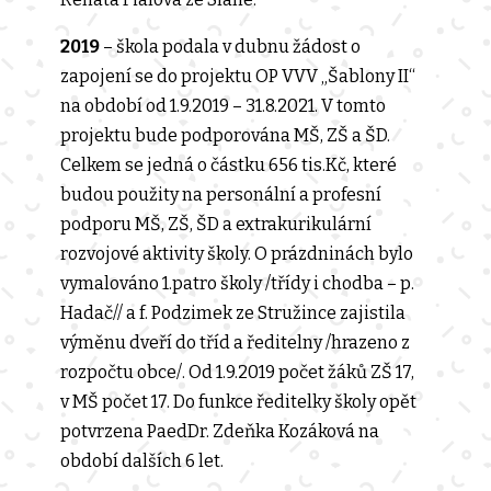
2019
– škola podala v dubnu žádost o
zapojení se do projektu OP VVV „Šablony II“
na období od 1.9.2019 – 31.8.2021. V tomto
projektu bude podporována MŠ, ZŠ a ŠD.
Celkem se jedná o částku 656 tis.Kč, které
budou použity na personální a profesní
podporu MŠ, ZŠ, ŠD a extrakurikulární
rozvojové aktivity školy. O prázdninách bylo
vymalováno 1.patro školy /třídy i chodba – p.
Hadač// a f. Podzimek ze Stružince zajistila
výměnu dveří do tříd a ředitelny /hrazeno z
rozpočtu obce/. Od 1.9.2019 počet žáků ZŠ 17,
v MŠ počet 17. Do funkce ředitelky školy opět
potvrzena PaedDr. Zdeňka Kozáková na
období dalších 6 let.