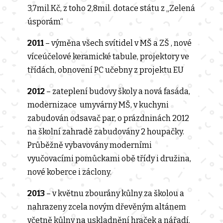
3,7mil.Kč, z toho 2,8mil. dotace státu z „Zelená
úsporám“
2011
– výměna všech svítidel v MŠ a ZŠ , nové
víceúčelové keramické tabule, projektory ve
třídách, obnovení PC učebny z projektu EU
2012
– zateplení budovy školy a nová fasáda,
modernizace umyvárny MŠ, v kuchyni
zabudován odsavač par, o prázdninách 2012
na školní zahradě zabudovány 2 houpačky.
Průběžně vybavovány moderními
vyučovacími pomůckami obě třídy i družina,
nové koberce i záclony.
2013
– v květnu zbourány kůlny za školou a
nahrazeny zcela novým dřevěným altánem
včetně kůlny na uskladnění hraček a nářadí.