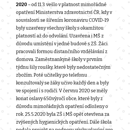
2020
– od 11.3. vešlo v platnost mimořádné
opatření Ministerstva zdravotnictví ČR, kdy v
souvislosti se šířením koronaviru COVID-19
byly uzavřeny všechny školy s okamžitou
platností až do odvolání. Uzavřena i MŠ z
důvodu umístění v jedné budově s ZŠ. Žáci
pracovali formou distančního vzdělávání z
domova. Zaměstnankyně školy v prvním
týdnu šily roušky, které byly nedostatečným
zbožím. Poté učitelky po telefonu
konzultovaly se žáky učivo každý den a byly
ve spojení i s rodiči. V červnu 2020 se měly
konat oslavy 650.výročí obce, které byly z
důvodu mimořádných opatření odloženy o
rok. 25.5.2020 byla ZŠ i MŠ opět otevřena za
zvýšených hygienických opatření. Dále škola
podala projekt na podporu výuky plavání pro