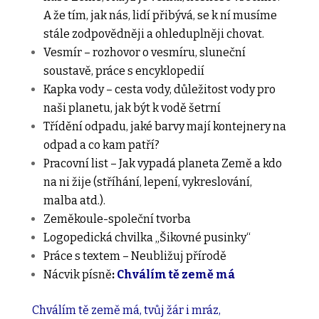
A že tím, jak nás, lidí přibývá, se k ní musíme
stále zodpovědněji a ohleduplněji chovat.
Vesmír – rozhovor o vesmíru, sluneční
soustavě, práce s encyklopedií
Kapka vody – cesta vody, důležitost vody pro
naši planetu, jak být k vodě šetrní
Třídění odpadu, jaké barvy mají kontejnery na
odpad a co kam patří?
Pracovní list – Jak vypadá planeta Země a kdo
na ni žije (stříhání, lepení, vykreslování,
malba atd.).
Zeměkoule-společní tvorba
Logopedická chvilka „Šikovné pusinky“
Práce s textem – Neubližuj přírodě
Nácvik písně
:
Chválím tě země má
Chválím tě země má, tvůj žár i mráz,