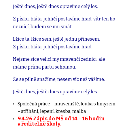
Ještě dnes, ještě dnes opravíme celý les.
Z písku, bláta, jehličí postavíme hrad, vítr ten ho
nezničí, budem se mu smát.
Lžíce ta, lžíce sem, ještě jednu přinesem.
Z písku, bláta, jehličí postavíme hrad.
Nejsme sice velicí my mravenčí zedníci, ale
máme príma partu sehranou.
Že se pilně snažíme, nesem víc než vážíme.
Ještě dnes, ještě dnes opravíme celý les.
Společná práce – mraveniště, louka s hmyzem
– stříhání, lepení, kresba, malba
9.4.26 Zápis do MŠ
od 14 – 16 hodin
v ředitelně školy.