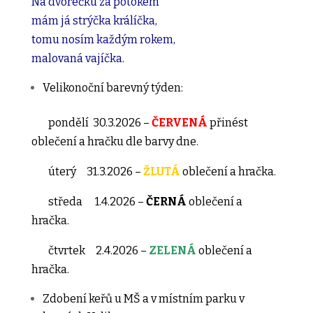
Na dvorečku za potokem
mám já strýčka králíčka,
tomu nosím každým rokem,
malovaná vajíčka.
Velikonoční barevný týden:
pondělí 30.3.2026 –
ČERVENÁ
přinést
oblečení a hračku dle barvy dne.
úterý 31.3.2026 –
ŽLUTÁ
oblečení a hračka.
středa 1.4.2026 –
ČERNÁ
oblečení a
hračka.
čtvrtek 2.4.2026 –
ZELENÁ
oblečení a
hračka.
Zdobení keřů u MŠ a v místním parku v