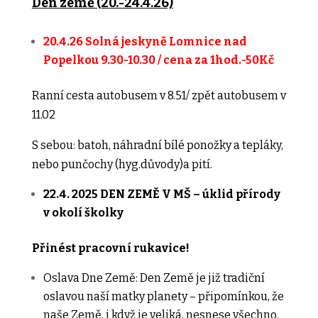
Den země (20.-24.4.26)
20.4.26 Solná jeskyně Lomnice nad
Popelkou 9.30-10.30 / cena za 1hod.-50Kč
Ranní cesta autobusem v 8.51/ zpět autobusem v
11.02
S sebou: batoh, náhradní bílé ponožky a tepláky,
nebo punčochy (hyg.důvody)a pití.
22.4. 2025 DEN ZEMĚ V MŠ – úklid přírody
v okolí školky
Přinést pracovní rukavice!
Oslava Dne Země: Den Země je již tradiční
oslavou naší matky planety – připomínkou, že
naše Země, i když je veliká, nesnese všechno.