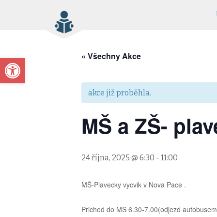
« Všechny Akce
Open toolbar
akce již proběhla.
MŠ a ZŠ- plav
24 října, 2025 @ 6:30
-
11:00
MŠ-Plavecky vycvik v Nova Pace .
Prichod do MS 6.30-7.00(odjezd autobusem