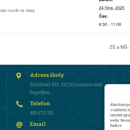
24 října, 2025
maly rucnik na vlasy.
Čas:
6:30 - 11:00
ZŠ a MŠ- 
Adresa školy

Stružinec 102, 512 51 Lomnice nad
Popelkou
Telefon

Abychom posk
o zařízení, 
481 672 351
umožní zprac
webu. Nesouh
Email

funkce.