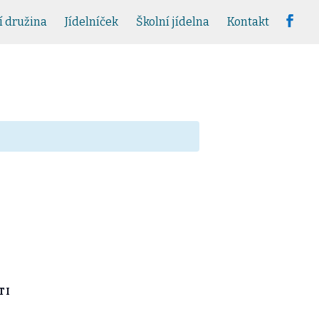
í družina
Jídelníček
Školní jídelna
Kontakt
TI