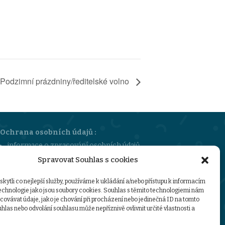
Podzimní prázdniny/ředitelské volno
Ochrana osobních údajů :
informace o zpracování osobních údajů
sazebník úhrad za poskytování informací
Spravovat Souhlas s cookies
GDPR-ZŠMŠ-Stružinec
ytli co nejlepší služby, používáme k ukládání a/nebo přístupu k informacím
technologie jako jsou soubory cookies. Souhlas s těmito technologiemi nám
ovávat údaje, jako je chování při procházení nebo jedinečná ID na tomto
las nebo odvolání souhlasu může nepříznivě ovlivnit určité vlastnosti a