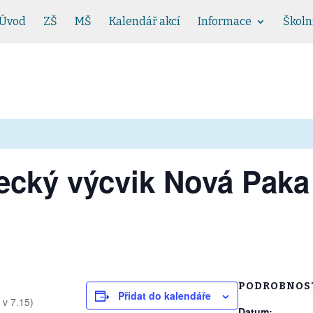
Úvod
ZŠ
MŠ
Kalendář akcí
Informace
Školn
ecký výcvik Nová Paka
PODROBNOS
Přidat do kalendáře
 v 7.15)
Datum: