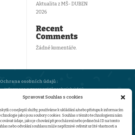
Aktualita z MŠ- DUBEN
2026
Recent
Comments
Žádné komentáře.
Ochrana osobních údajů :
informace o zpracování osobních údajů
Spravovat Souhlas s cookies
sazebník úhrad za poskytování informací
GDPR-ZŠMŠ-Stružinec
ytli co nejlepší služby, používáme k ukládání a/nebo přístupu k informacím
technologie jako jsou soubory cookies. Souhlas s těmito technologiemi nám
ovávat údaje, jako je chování při procházení nebo jedinečná ID na tomto
las nebo odvolání souhlasu může nepříznivě ovlivnit určité vlastnosti a