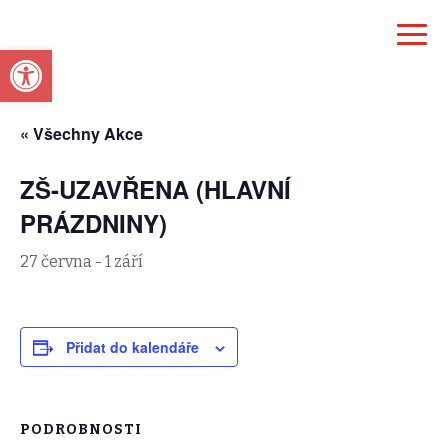
Open toolbar
« Všechny Akce
ZŠ-UZAVŘENA (HLAVNÍ
PRÁZDNINY)
27 června
-
1 září
Přidat do kalendáře
PODROBNOSTI