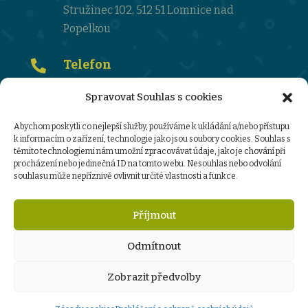
Stružinec 102, 512 51 Lomnice nad
Popelkou
Telefon

481 672 351
Spravovat Souhlas s cookies
Email

Abychom poskytli co nejlepší služby, používáme k ukládání a/nebo přístupu
k informacím o zařízení, technologie jako jsou soubory cookies. Souhlas s
ktehnikova@zsms-struzinec.cz
těmito technologiemi nám umožní zpracovávat údaje, jako je chování při
procházení nebo jedinečná ID na tomto webu. Nesouhlas nebo odvolání
souhlasu může nepříznivě ovlivnit určité vlastnosti a funkce.
Ochrana osobních údajů :
informace o zpracování osobních údajů
Příjmout
sazebník úhrad za poskytování informací
GDPR-ZŠMŠ-Stružinec
Odmítnout
Zobrazit předvolby
www.tomassedlak.cz