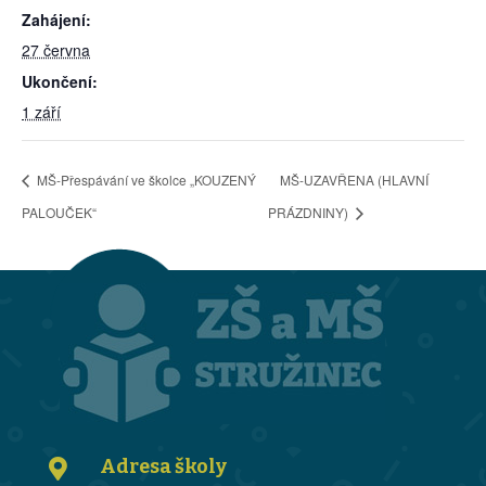
Zahájení:
27 června
Ukončení:
1 září
MŠ-Přespávání ve školce „KOUZENÝ
MŠ-UZAVŘENA (HLAVNÍ
PALOUČEK“
PRÁZDNINY)
Adresa školy
