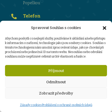
Popelkou
Telefon

481 672 351
Spravovat Souhlas s cookies
Email

Abychom poskytli co nejlepší služby, používáme k ukládání a/nebo přístupu
k informacím o zařízení, technologie jako jsou soubory cookies. Souhlas s
ktehnikova@zsms-struzinec.cz
těmito technologiemi nám umožní zpracovávat údaje, jako je chování při
procházení nebo jedinečná ID na tomto webu. Nesouhlas nebo odvolání
souhlasu může nepříznivě ovlivnit určité vlastnosti a funkce.
Ochrana osobních údajů :
informace o zpracování osobních údajů
Příjmout
sazebník úhrad za poskytování informací
GDPR-ZŠMŠ-Stružinec
Odmítnout
Zobrazit předvolby
www.tomassedlak.cz
Zásady cookies
Prohlášení o ochraně osobních údajů