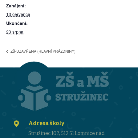
Zahájení:
13 července
Ukončení:
23 srpna
ZŠ-UZAVŘENA (HLAVNÍ PRÁZDNINY)
Adresa školy

Stružinec 102, 512 51 Lomnice nad