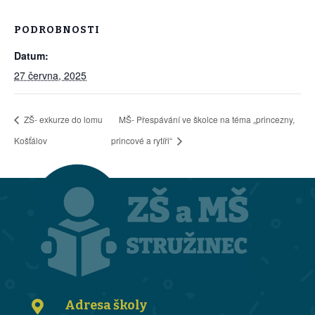
PODROBNOSTI
Datum:
27 června, 2025
ZŠ- exkurze do lomu
MŠ- Přespávání ve školce na téma „princezny,
Košťálov
princové a rytíři“
Adresa školy
