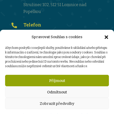
Stružinec 102, 512 51 Lomnice nad
Popelkou
Telefon

481 672 351
Spravovat Souhlas s cookies
Email

Abychom poskytli co nejlepší služby, používáme k ukládání a/nebo přístupu
k informacím o zařízení, technologie jako jsou soubory cookies. Souhlas s
ktehnikova@zsms-struzinec.cz
těmito technologiemi nám umožní zpracovávat údaje, jako je chování při
procházení nebo jedinečná ID na tomto webu. Nesouhlas nebo odvolání
souhlasu může nepříznivě ovlivnit určité vlastnosti a funkce.
Ochrana osobních údajů :
informace o zpracování osobních údajů
Příjmout
sazebník úhrad za poskytování informací
GDPR-ZŠMŠ-Stružinec
Odmítnout
Zobrazit předvolby
www.tomassedlak.cz