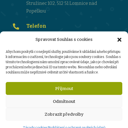
Stružinec 102, 512 51 Lomnice nad
Popelkou
Telefon

481 672 351
Spravovat Souhlas s cookies
Email

Abychom poskytli co nejlepší služby, používáme k ukládání a/nebo přístupu
k informacím o zařízení, technologie jako jsou soubory cookies. Souhlas s
ktehnikova@zsms-struzinec.cz
těmito technologiemi nám umožní zpracovávat údaje, jako je chování při
procházení nebo jedinečná ID na tomto webu. Nesouhlas nebo odvolání
souhlasu může nepříznivě ovlivnit určité vlastnosti a funkce.
Ochrana osobních údajů :
informace o zpracování osobních údajů
Příjmout
sazebník úhrad za poskytování informací
GDPR-ZŠMŠ-Stružinec
Odmítnout
Zobrazit předvolby
www.tomassedlak.cz
Zásady cookies
Prohlášení o ochraně osobních údajů