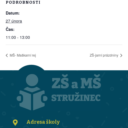
PODROBNOSTI
Datum:
27 února
Čas:
11:00 - 13:00
MŠ- Maškarní rej
ZŠ-jarní prázdniny
Adresa školy
