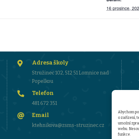
16 prosince, 20
Adresa školy

Stružinec 102, 512 51 Lomnice nad
Popelkou
Telefon

481 672 351
Abychom posk
Email

o zařízení, 
umožní zprac
ktehnikova@zsms-struzinec.cz
webu. Nesouh
funkce.