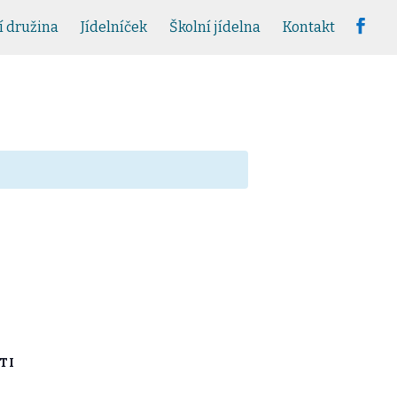
í družina
Jídelníček
Školní jídelna
Kontakt
TI