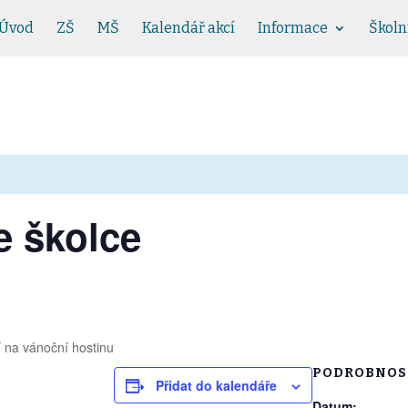
Úvod
ZŠ
MŠ
Kalendář akcí
Informace
Školn
e školce
 na vánoční hostinu
PODROBNOS
Přidat do kalendáře
Datum: