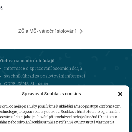
25
ZŠ a MŠ- vánoční stolování
Ochrana osobních údajů :
informace o zpracování osobních údajů
sazebník úhrad za poskytování informací
GDPR-ZŠMŠ-Stružinec
Spravovat Souhlas s cookies
ytli co nejlepší služby, používáme k ukládání a/nebo přístupu k informacím
technologie jako jsou soubory cookies. Souhlas s těmito technologiemi nám
ovávat údaje, jako je chování při procházení nebo jedinečná ID na tomto
las nebo odvolání souhlasu může nepříznivě ovlivnit určité vlastnosti a