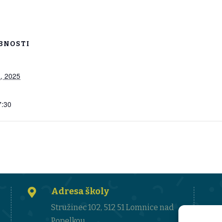
BNOSTI
, 2025
7:30
Adresa školy

Stružinec 102, 512 51 Lomnice nad
Popelkou