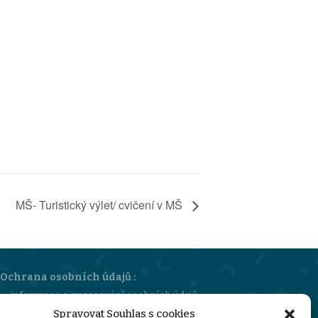
MŠ- Turistický výlet/ cvičení v MŠ
Ochrana osobních údajů :
informace o zpracování osobních údajů
Spravovat Souhlas s cookies
sazebník úhrad za poskytování informací