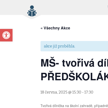
« Všechny Akce
Open toolbar
akce již proběhla.
MŠ- tvořivá d
PŘEDŠKOLÁ
18 června, 2025 @ 15:30
-
17:30
Tvořivá dílnička na školní zahradě, přípa