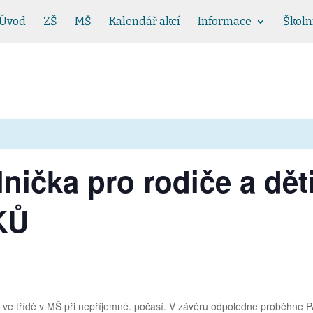
Úvod
ZŠ
MŠ
Kalendář akcí
Informace
Školn
ílnička pro rodiče a d
KŮ
dně ve třídě v MŠ při nepříjemné. počasí. V závěru odpoledne proběhn