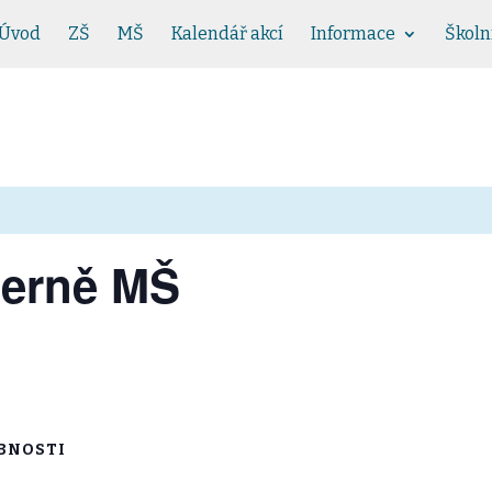
Úvod
ZŠ
MŠ
Kalendář akcí
Informace
Školn
herně MŠ
BNOSTI