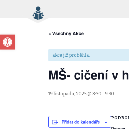
« Všechny Akce
Open toolbar
akce již proběhla.
MŠ- cičení v 
19 listopadu, 2025 @ 8:30
-
9:30
PODRO
Přidat do kalendáře
Datum: