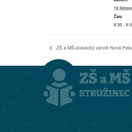
19 listop
Čas:
8:30 - 9:
ZŠ a MŠ-plavecký výcvik Nová Pak