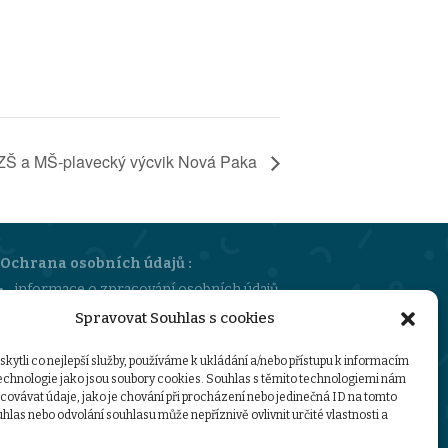
ZŠ a MŠ-plavecký výcvik Nová Paka
Ochrana osobních údajů :
informace o zpracování osobních údajů
sazebník úhrad za poskytování informací
Spravovat Souhlas s cookies
GDPR-ZŠMŠ-Stružinec
ytli co nejlepší služby, používáme k ukládání a/nebo přístupu k informacím
technologie jako jsou soubory cookies. Souhlas s těmito technologiemi nám
ovávat údaje, jako je chování při procházení nebo jedinečná ID na tomto
las nebo odvolání souhlasu může nepříznivě ovlivnit určité vlastnosti a