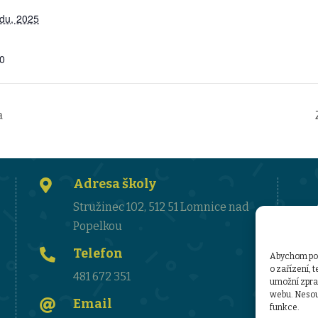
adu, 2025
30
a
Adresa školy

Stružinec 102, 512 51 Lomnice nad
Popelkou
Telefon

Abychom posk
o zařízení, 
481 672 351
umožní zprac
webu. Nesouh
Email

funkce.